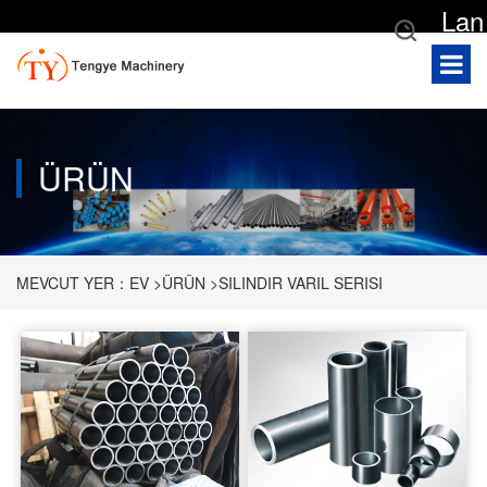
Lan
gua
ge
ÜRÜN
MEVCUT YER：
EV
>
ÜRÜN
>
SILINDIR VARIL SERISI