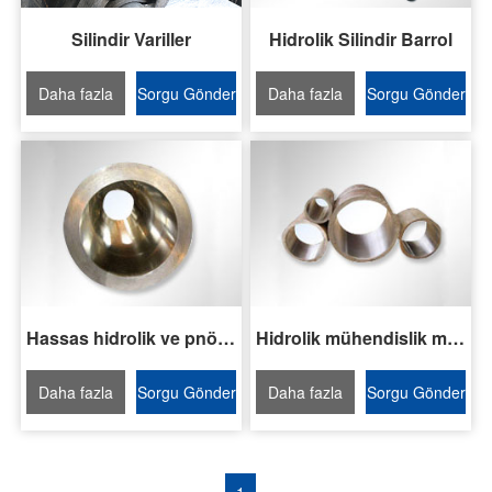
Silindir Variller
Hidrolik Silindir Barrol
Daha fazla
Sorgu Gönder
Daha fazla
Sorgu Gönder
oku
oku
Hassas hidrolik ve pnömatik silindir variller
Hidrolik mühendislik metalurji silindir gövdesi
Daha fazla
Sorgu Gönder
Daha fazla
Sorgu Gönder
oku
oku
1