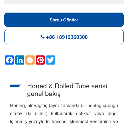
Sorgu Gönder
+86 18912360300
F
L
B
P
T
a
i
l
i
w
c
n
o
n
i
e
k
g
t
t
b
e
g
e
t
o
d
e
r
e
Honed & Rolled Tube serisi
o
I
r
e
r
k
n
s
genel bakış
t
Honing, bir yağtaş (aynı zamanda bir honing çubuğu
olarak da bilinir) kullanarak delikler veya diğer
işlenmiş yüzeylerin hassas işlenmesi yöntemidir ve