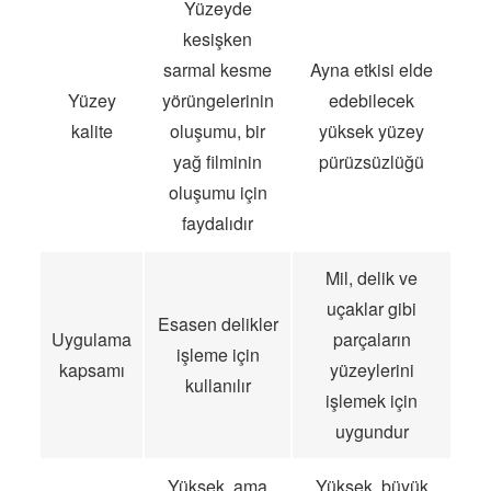
Yüzeyde
kesişken
sarmal kesme
Ayna etkisi elde
Yüzey
yörüngelerinin
edebilecek
kalite
oluşumu, bir
yüksek yüzey
yağ filminin
pürüzsüzlüğü
oluşumu için
faydalıdır
Mil, delik ve
uçaklar gibi
Esasen delikler
Uygulama
parçaların
işleme için
kapsamı
yüzeylerini
kullanılır
işlemek için
uygundur
Yüksek, ama
Yüksek, büyük