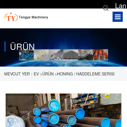
Lan
gua
ge
ÜRÜN
MEVCUT YER：
EV
>
ÜRÜN
>
HONING / HADDELEME SERISI
>
HONING / HADDELEME ÇELIK BORULAR