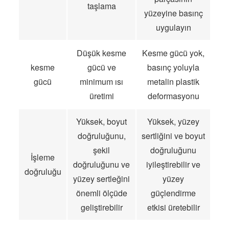
taşlama
yüzeyine basınç
uygulayın
Düşük kesme
Kesme gücü yok,
kesme
gücü ve
basınç yoluyla
gücü
minimum ısı
metalin plastik
üretimi
deformasyonu
Yüksek, boyut
Yüksek, yüzey
doğruluğunu,
sertliğini ve boyut
şekil
doğruluğunu
İşleme
doğruluğunu ve
iyileştirebilir ve
doğruluğu
yüzey sertleğini
yüzey
önemli ölçüde
güçlendirme
geliştirebilir
etkisi üretebilir