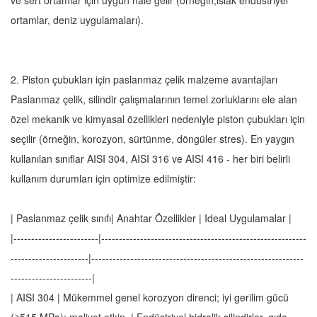
ve sert ortamlar için uygun hale gelir (örneğin,ıslak endüstriyel
ortamlar, deniz uygulamaları).
2. Piston çubukları için paslanmaz çelik malzeme avantajları
Paslanmaz çelik, silindir çalışmalarının temel zorluklarını ele alan
özel mekanik ve kimyasal özellikleri nedeniyle piston çubukları için
seçilir (örneğin, korozyon, sürtünme, döngüler stres). En yaygın
kullanılan sınıflar AISI 304, AISI 316 ve AISI 416 - her biri belirli
kullanım durumları için optimize edilmiştir:
| Paslanmaz çelik sınıfı| Anahtar Özellikler | Ideal Uygulamalar |
|------------------------|----------------------------------------------------------
----------------------|------------------------------------------------------------
-----------------------|
| AISI 304 | Mükemmel genel korozyon direnci; iyi gerilim gücü