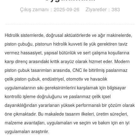
Çıkış zamanı：2025-09-26 Ziyaretler：383
Hidrolik sistemlerde, doğrusal aktüatörlerde ve ağır makinelerde,
piston çubuğu, pistonun hidrolik kuvveti ile yük gerektiren taviz
vermez hassasiyet, yapısal bütünlük ve sert çalışma koşullarına
karşı direnç arasındaki kritik arayüz olarak hizmet eder. Modern
piston çubuk tasarımları arasında, CNC ile bitirilmiş paslanmaz
çelik piston çubuk, endüstriyel, otomotiv ve havacılık
uygulamalarının sıkı gereksinimlerini karşılamak için bilgisayar
kontrollü işleme doğruluğunu ve paslanmaz çelik içsel
dayanıklılığından yararlanan yüksek performanslı bir çözüm olarak
öne çıkmaktadır. Bu makalede tasarım ilkeleri, üretim süreçleri,
malzeme avantajları, uygulamaları ve seçim ve bakım için en iyi
uygulamaları araştırılır.