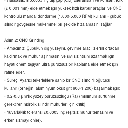
- Hassaslık: ± 0.0005 inç dış çap (OD) toleransları ve konsantriklik
(≤ 0.001 mm) elde etmek için yüksek hızlı karbür araçları ve CNC
kontrolülü mandal döndürme (1.000-5.000 RPM) kullanır - çubuk
silindir gövgesine mükemmel bir şekilde hizalamasını sağlar.
Adım 2: CNC Grinding
- Amacımız: Çubukun dış yüzeyini, çevirme aracı izlerini ortadan
kaldırmak ve mühür aşınmasını ve sıvı sızıntısını azaltmak için
hayati önem taşıyan ultra pürüzsüz bir kaplama elde etmek için
rafine eder.
- Süreç: Ayarıcı tekerleklere sahip bir CNC silindirli öğütücü
kullanır (örneğin, alüminyum oksit grit 600-1,200) başarmak için:
- 0.2-0.8 μm'lik yüzey pürüzsüzlüğü (Ra) (minimum sürtünme
gerektiren hidrolik silindir mühürleri için kritik).
- Yuvarlaklık toleransı ≤0.0003 inç (eşitsiz mühür temasını ve
erken sızmayı önler).