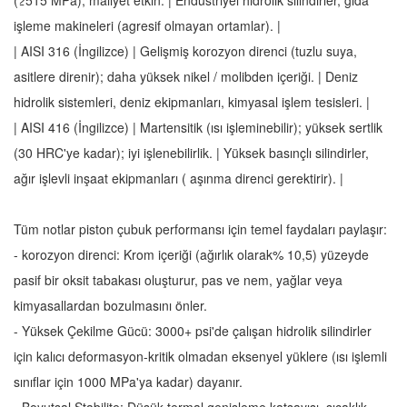
(≥515 MPa); maliyet etkin. | Endüstriyel hidrolik silindirler, gıda
işleme makineleri (agresif olmayan ortamlar). |
| AISI 316 (İngilizce) | Gelişmiş korozyon direnci (tuzlu suya,
asitlere direnir); daha yüksek nikel / molibden içeriği. | Deniz
hidrolik sistemleri, deniz ekipmanları, kimyasal işlem tesisleri. |
| AISI 416 (İngilizce) | Martensitik (ısı işleminebilir); yüksek sertlik
(30 HRC'ye kadar); iyi işlenebilirlik. | Yüksek basınçlı silindirler,
ağır işlevli inşaat ekipmanları ( aşınma direnci gerektirir). |
Tüm notlar piston çubuk performansı için temel faydaları paylaşır:
- korozyon direnci: Krom içeriği (ağırlık olarak% 10,5) yüzeyde
pasif bir oksit tabakası oluşturur, pas ve nem, yağlar veya
kimyasallardan bozulmasını önler.
- Yüksek Çekilme Gücü: 3000+ psi'de çalışan hidrolik silindirler
için kalıcı deformasyon-kritik olmadan eksenyel yüklere (ısı işlemli
sınıflar için 1000 MPa'ya kadar) dayanır.