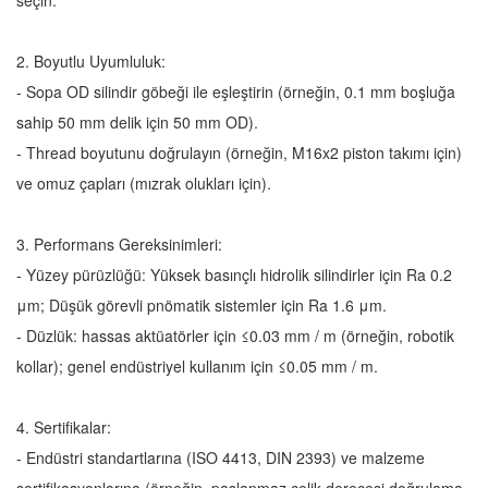
seçin.
2. Boyutlu Uyumluluk:
- Sopa OD silindir göbeği ile eşleştirin (örneğin, 0.1 mm boşluğa
sahip 50 mm delik için 50 mm OD).
- Thread boyutunu doğrulayın (örneğin, M16x2 piston takımı için)
ve omuz çapları (mızrak olukları için).
3. Performans Gereksinimleri:
- Yüzey pürüzlüğü: Yüksek basınçlı hidrolik silindirler için Ra 0.2
μm; Düşük görevli pnömatik sistemler için Ra 1.6 μm.
- Düzlük: hassas aktüatörler için ≤0.03 mm / m (örneğin, robotik
kollar); genel endüstriyel kullanım için ≤0.05 mm / m.
4. Sertifikalar:
- Endüstri standartlarına (ISO 4413, DIN 2393) ve malzeme