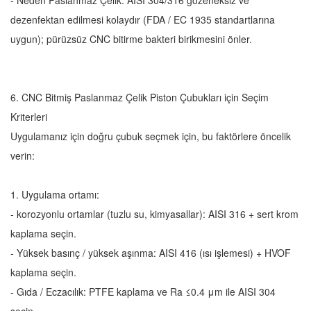
- Neden Paslanmaz Çelik: AISI 304/316 gözeneksiz ve
dezenfektan edilmesi kolaydır (FDA / EC 1935 standartlarına
uygun); pürüzsüz CNC bitirme bakteri birikmesini önler.
6. CNC Bitmiş Paslanmaz Çelik Piston Çubukları için Seçim
Kriterleri
Uygulamanız için doğru çubuk seçmek için, bu faktörlere öncelik
verin:
1. Uygulama ortamı:
- korozyonlu ortamlar (tuzlu su, kimyasallar): AISI 316 + sert krom
kaplama seçin.
- Yüksek basınç / yüksek aşınma: AISI 416 (ısı işlemesi) + HVOF
kaplama seçin.
- Gıda / Eczacılık: PTFE kaplama ve Ra ≤0.4 μm ile AISI 304