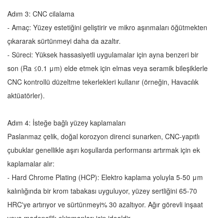
Adım 3: CNC cilalama
- Amaç: Yüzey estetiğini geliştirir ve mikro aşınmaları öğütmekten
çıkararak sürtünmeyi daha da azaltır.
- Süreci: Yüksek hassasiyetli uygulamalar için ayna benzeri bir
son (Ra ≤0.1 μm) elde etmek için elmas veya seramik bileşiklerle
CNC kontrollü düzeltme tekerlekleri kullanır (örneğin, Havacılık
aktüatörler).
Adım 4: İsteğe bağlı yüzey kaplamaları
Paslanmaz çelik, doğal korozyon direnci sunarken, CNC-yapıtlı
çubuklar genellikle aşırı koşullarda performansı artırmak için ek
kaplamalar alır:
- Hard Chrome Plating (HCP): Elektro kaplama yoluyla 5-50 μm
kalınlığında bir krom tabakası uyguluyor, yüzey sertliğini 65-70
HRC'ye artırıyor ve sürtünmeyi% 30 azaltıyor. Ağır görevli inşaat