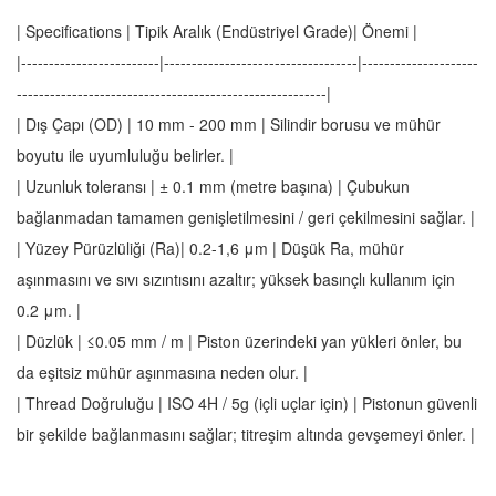
| Specifications | Tipik Aralık (Endüstriyel Grade)| Önemi |
|-------------------------|-----------------------------------|---------------------
--------------------------------------------------------|
| Dış Çapı (OD) | 10 mm - 200 mm | Silindir borusu ve mühür
boyutu ile uyumluluğu belirler. |
| Uzunluk toleransı | ± 0.1 mm (metre başına) | Çubukun
bağlanmadan tamamen genişletilmesini / geri çekilmesini sağlar. |
| Yüzey Pürüzlüliği (Ra)| 0.2-1,6 μm | Düşük Ra, mühür
aşınmasını ve sıvı sızıntısını azaltır; yüksek basınçlı kullanım için
0.2 μm. |
| Düzlük | ≤0.05 mm / m | Piston üzerindeki yan yükleri önler, bu
da eşitsiz mühür aşınmasına neden olur. |
| Thread Doğruluğu | ISO 4H / 5g (içli uçlar için) | Pistonun güvenli
bir şekilde bağlanmasını sağlar; titreşim altında gevşemeyi önler. |