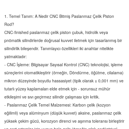
1. Temel Tanım: A Nedir
CNC Bitmiş Paslanmaz Çelik Piston
Rod
?
CNC-finished paslanmaz çelik piston çubuk, hidrolik veya
pnömatik silindirlerde doğrusal kuvvet iletmek için tasarlanmış bir
silindirlik bileşendir. Tanımlayıcı özellikleri iki anahtar nitelikte
yatmaktadır:
- CNC İşleme: Bilgisayar Sayısal Kontrol (CNC) teknolojisi, işleme
süreçlerini otomatikleştirir (örneğin, Döndürme, öğütme, cilalama)
mikron düzeyinde boyutlu hassasiyet (tipik olarak ± 0,001 mm) ve
tutarlı yüzey kaplamaları elde etmek için - sorunsuz mühür
etkileşimi ve sıvı geçirmez silindir çalışması için kritik.
- Paslanmaz Çelik Temel Malzemesi: Karbon çelik (kozyon
eğilimli) veya alüminyum (düşük kuvvet) aksine, paslanmaz çelik
yüksek çekim gücü, korozyon direnci ve aşınma toleransı birleştirir