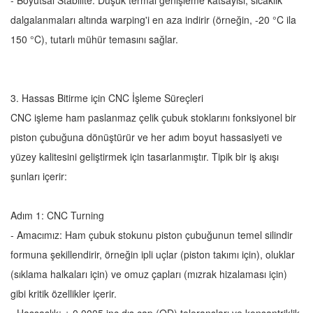
- Boyutsal Stabilite: Düşük termal genişleme katsayısı, sıcaklık
dalgalanmaları altında warping'i en aza indirir (örneğin, -20 °C ila
150 °C), tutarlı mühür temasını sağlar.
3. Hassas Bitirme için CNC İşleme Süreçleri
CNC işleme ham paslanmaz çelik çubuk stoklarını fonksiyonel bir
piston çubuğuna dönüştürür ve her adım boyut hassasiyeti ve
yüzey kalitesini geliştirmek için tasarlanmıştır. Tipik bir iş akışı
şunları içerir:
Adım 1: CNC Turning
- Amacımız: Ham çubuk stokunu piston çubuğunun temel silindir
formuna şekillendirir, örneğin ipli uçlar (piston takımı için), oluklar
(sıklama halkaları için) ve omuz çapları (mızrak hizalaması için)
gibi kritik özellikler içerir.