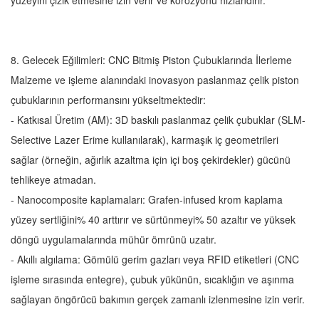
yüzeyini çizik etmesine izin verir ve korozyonu hızlandırır.
8. Gelecek Eğilimleri: CNC Bitmiş Piston Çubuklarında İlerleme
Malzeme ve işleme alanındaki inovasyon paslanmaz çelik piston
çubuklarının performansını yükseltmektedir:
- Katkısal Üretim (AM): 3D baskılı paslanmaz çelik çubuklar (SLM-
Selective Lazer Erime kullanılarak), karmaşık iç geometrileri
sağlar (örneğin, ağırlık azaltma için içi boş çekirdekler) gücünü
tehlikeye atmadan.
- Nanocomposite kaplamaları: Grafen-infused krom kaplama
yüzey sertliğini% 40 arttırır ve sürtünmeyi% 50 azaltır ve yüksek
döngü uygulamalarında mühür ömrünü uzatır.
- Akıllı algılama: Gömülü gerim gazları veya RFID etiketleri (CNC
işleme sırasında entegre), çubuk yükünün, sıcaklığın ve aşınma
sağlayan öngörücü bakımın gerçek zamanlı izlenmesine izin verir.