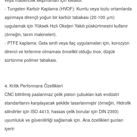
veya madencilik ekipmanları için idealdir.
- Tungsten Karbür Kaplama (HVOF): Kumlu veya tozlu ortamlarda
aşınmaya dirençli yoğun bir karbür tabakası (20-100 μm)
uygulamak için Yüksek Hızlı Oksijen Yakıtı püskürtmesini kullanır
(örneğin, tarım makineleri).
- PTFE kaplama: Gıda sınıfı veya ilaç uygulamaları için, korozyon
direnci ve kirlenme olmaması öncelikli olduğu ince, düşük
sürtünme polimer tabakası.
4. Kritik Performans Özellikleri
CNC bitirilmiş paslanmaz çelik piston çubukları katı endüstri
standartlarını karşılayacak şekilde tasarlanmıştır (örneğin, Hidrolik
silindirler için ISO 4413, hassas çelik borular için DIN 2393)
uyumluluk ve güvenilirliği sağlamak için. Ana özellikleri şunları
içerir: