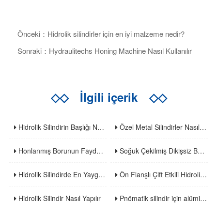
Önceki：Hidrolik silindirler için en iyi malzeme nedir?
Sonraki：Hydraulitechs Honing Machine Nasıl Kullanılır
◇◇
İlgili içerik
◇◇
Hidrolik Silindirin Başlığı Nedir?
Özel Metal Silindirler Nasıl Yapılır?
Honlanmış Borunun Faydalarını Anlamak
Soğuk Çekilmiş Dikişsiz Boru Nedir
Hidrolik Silindirde En Yaygın Hata Nedir
Ön Flanşlı Çift Etkili Hidrolik Silindir
Hidrolik Silindir Nasıl Yapılır
Pnömatik silindir için alüminyum alaşım silindir tüpü