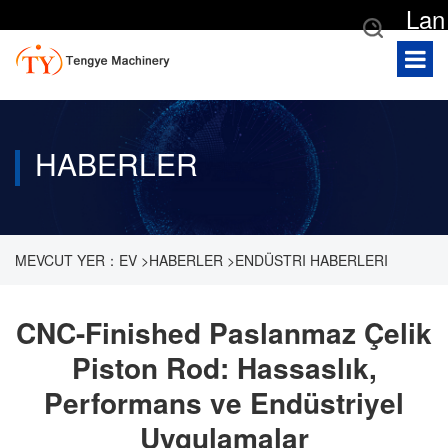
Lan
gua
ge
HABERLER
MEVCUT YER：
EV
>
HABERLER
>
ENDÜSTRI HABERLERI
>
CNC-FINISHED PASLANMAZ ÇELIK PISTON ROD: HASSASLIK,
CNC-Finished Paslanmaz Çelik
Piston Rod: Hassaslık,
PERFORMANS VE ENDÜSTRIYEL UYGULAMALAR
Performans ve Endüstriyel
Uygulamalar